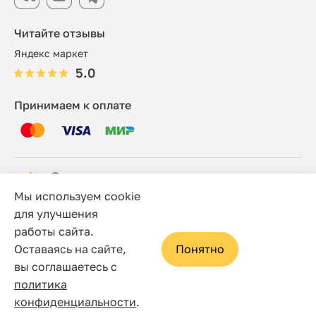
Читайте отзывы
Яндекс маркет
5.0
Принимаем к оплате
Мы используем cookie
© 2006 - 2026 Этно-шоп, Интернет-магазин
для улучшения
работы сайта.
Политика конфиденциальности
Оставаясь на сайте,
Понятно
Сайт носит исключительно информационный характер, и
вы соглашаетесь с
ни при каких условиях не является публичной офертой,
политика
определяемой положениями статьи 437(2) Гражданского
конфиденциальности
.
кодекса Российской Федерации