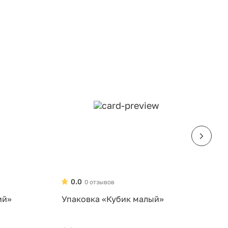
0.0
0 отзывов
ий»
Упаковка «Кубик малый»
У