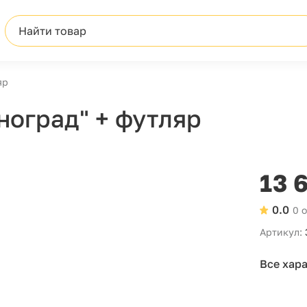
Найти товар
яр
ноград" + футляр
13 
0.0
0 
Артикул:
Все хар