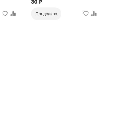
30 ₽
9
Предзаказ