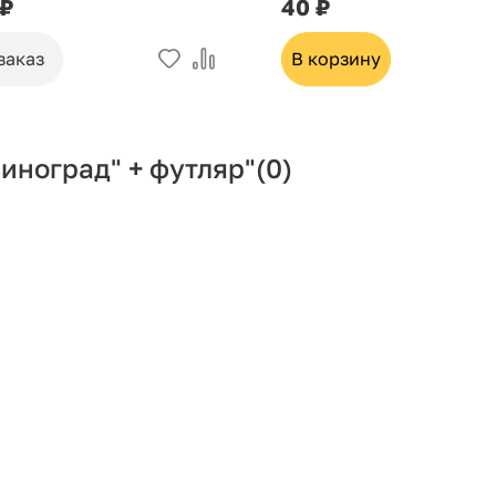
 ₽
40 ₽
заказ
В корзину
иноград" + футляр"
(0)