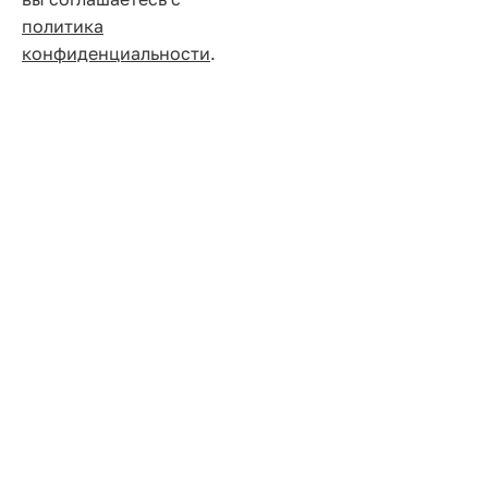
политика
конфиденциальности
.
1
Каталог
Покупателям
Этно-Шоп
+7(495)565-3105
пн—пт: с 9:00 до 19:00
сб: с 9:00 до 18:00, вс - выходной
Адрес
м. Проспект Мира ул. Щепкина, д.28, шоурум 517
Мы в соцсетях