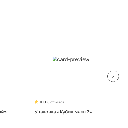
0.0
0 отзывов
ий»
Упаковка «Кубик малый»
У