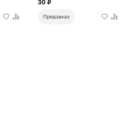
30 ₽
9
Предзаказ