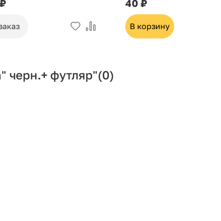
 ₽
40 ₽
заказ
В корзину
" черн.+ футляр"
(0)