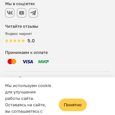
Мы в соцсетях
Читайте отзывы
Яндекс маркет
5.0
Принимаем к оплате
Мы используем cookie
© 2006 - 2026 Этно-шоп, Интернет-магазин
для улучшения
работы сайта.
Политика конфиденциальности
Оставаясь на сайте,
Понятно
Сайт носит исключительно информационный характер, и
вы соглашаетесь с
ни при каких условиях не является публичной офертой,