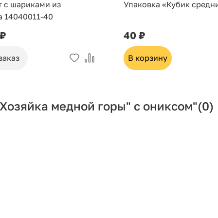
т с шариками из
Упаковка «Кубик средн
а 14040011-40
 ₽
40 ₽
заказ
В корзину
Хозяйка медной горы" с ониксом"
(0)