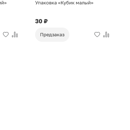
ий»
Упаковка «Кубик малый»
У
30 ₽
9
Предзаказ