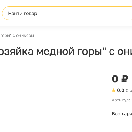
Найти товар
горы" с ониксом
озяйка медной горы" с о
0 ₽
0.0
0 
Артикул:
Все хар