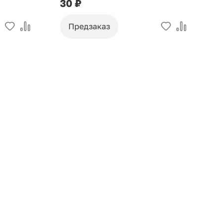
30 ₽
9
Предзаказ