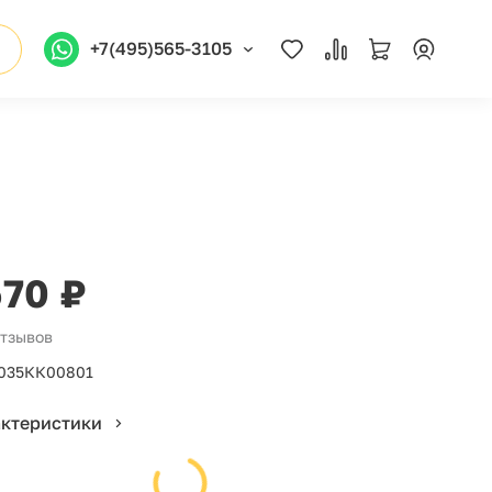
+7(495)565-3105
570 ₽
отзывов
035КК00801
актеристики