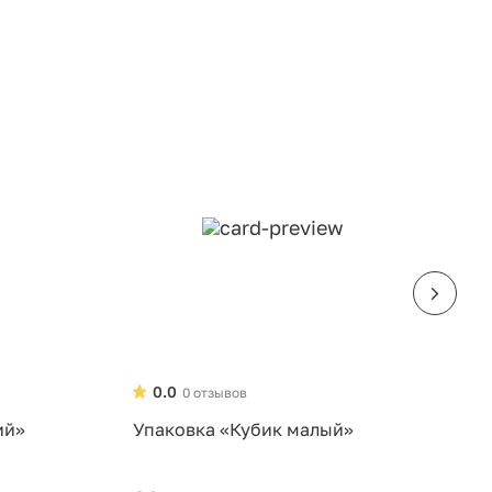
0.0
0 отзывов
ий»
Упаковка «Кубик малый»
У