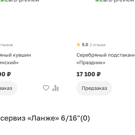
5.0
отзывов
2 отзыва
яный кувшин
Серебряный подстакан
инский»
«Праздник»
90 ₽
17 100 ₽
заказ
Предзаказ
сервиз «Ланже» 6/16"
(0)