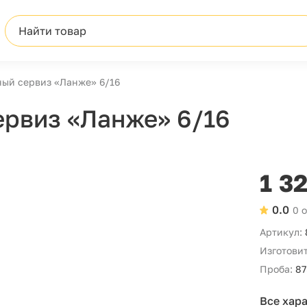
Найти товар
ый сервиз «Ланже» 6/16
рвиз «Ланже» 6/16
1 3
0.0
0 
Артикул:
Изготовит
Проба:
87
Все хар