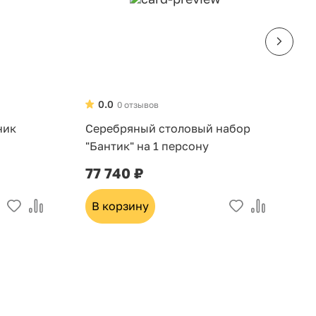
0.0
0 отзывов
ник
Серебряный столовый набор
Н
"Бантик" на 1 персону
д
6
77 740 ₽
3
В корзину