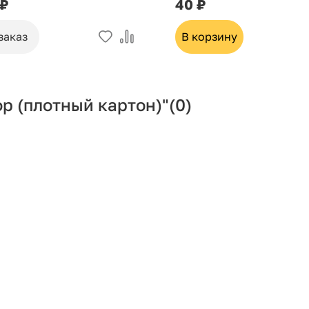
 ₽
40 ₽
заказ
В корзину
р (плотный картон)"
(0)