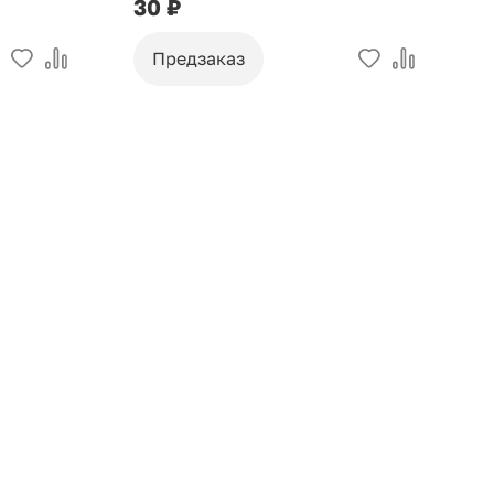
30 ₽
9
Предзаказ