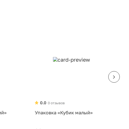
0.0
0 отзывов
ий»
Упаковка «Кубик малый»
У