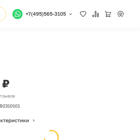
+7(495)565-3105
 ₽
отзывов
Ф2310101
актеристики