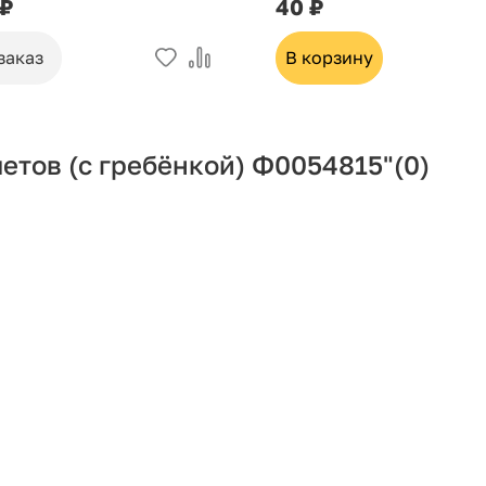
 ₽
40 ₽
заказ
В корзину
етов (с гребёнкой) Ф0054815"
(0)