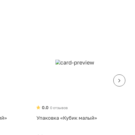
0.0
0 отзывов
ий»
Упаковка «Кубик малый»
У