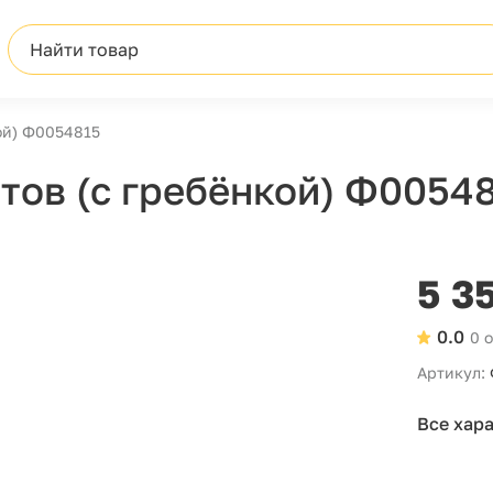
Найти товар
ой) Ф0054815
тов (с гребёнкой) Ф0054
5 3
0.0
0 
Артикул:
Все хар