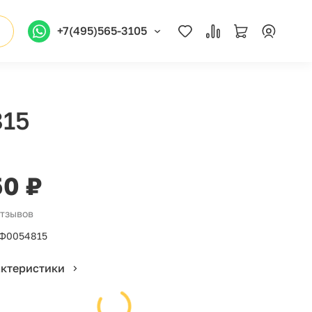
+7(495)565-3105
815
50 ₽
отзывов
Ф0054815
актеристики