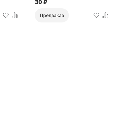
30 ₽
9
Предзаказ