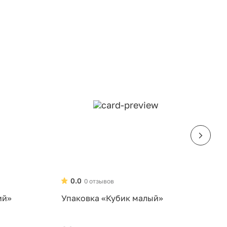
0.0
0 отзывов
ий»
Упаковка «Кубик малый»
У