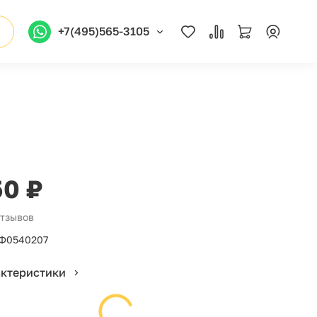
+7(495)565-3105
50 ₽
отзывов
Ф0540207
актеристики