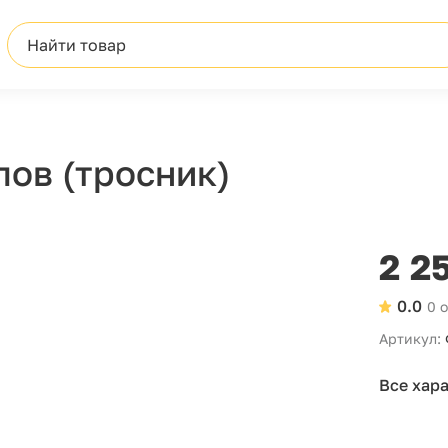
Найти товар
лов (тросник)
2 2
0.0
0 
Артикул:
Все хар