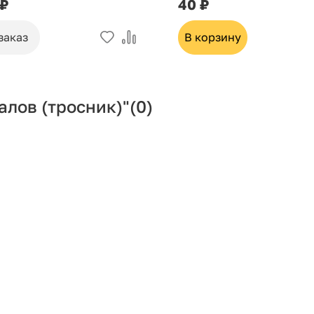
 ₽
40 ₽
заказ
В корзину
алов (тросник)"
(0)