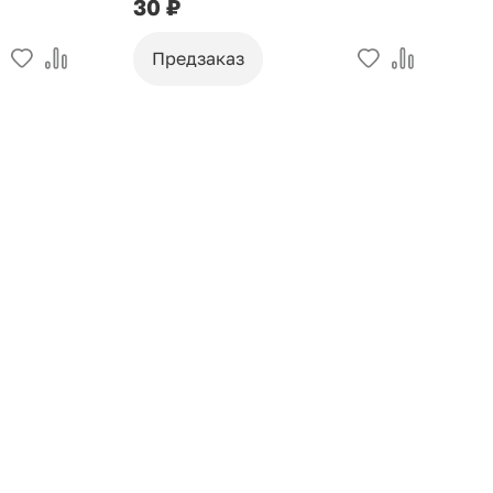
30 ₽
9
Предзаказ