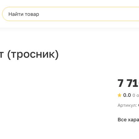
Найти товар
т (тросник)
7 7
0.0
0 
Артикул:
Все хар