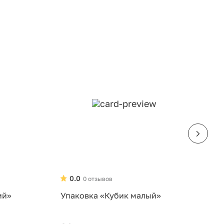
0.0
0 отзывов
ий»
Упаковка «Кубик малый»
У