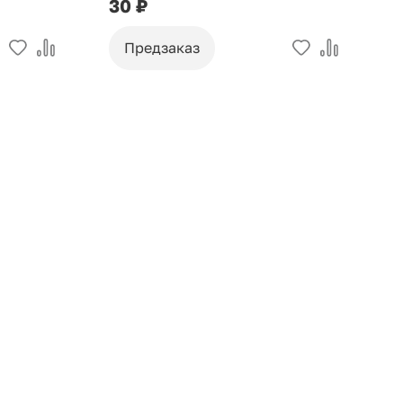
30 ₽
9
Предзаказ