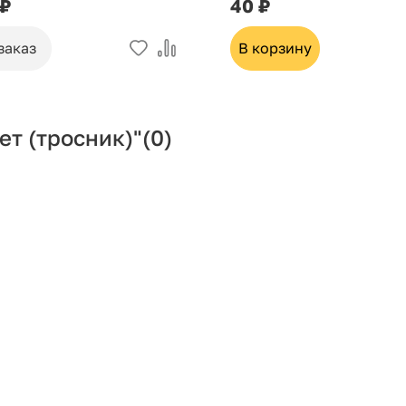
 ₽
40 ₽
заказ
В корзину
ет (тросник)"
(0)