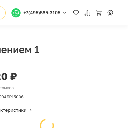
+7(495)565-3105
нением 1
20 ₽
отзывов
904БР15006
актеристики