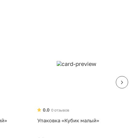
0.0
0 отзывов
ий»
Упаковка «Кубик малый»
У