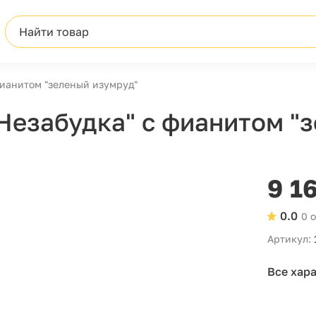
Найти товар
фианитом "зеленый изумруд"
Незабудка" с фианитом "
9 1
0.0
0 
Артикул:
Все хар