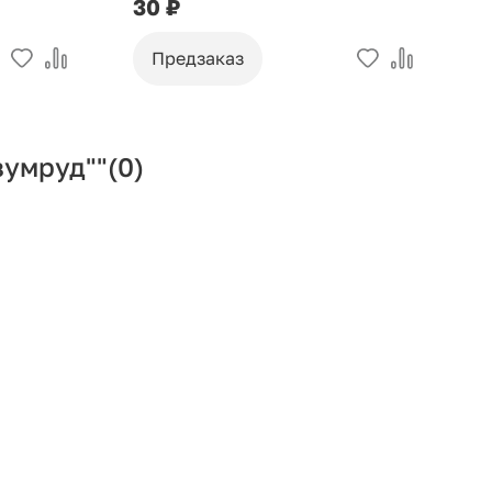
30 ₽
9
Предзаказ
зумруд""
(0)