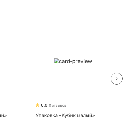
0.0
0 отзывов
ий»
Упаковка «Кубик малый»
У