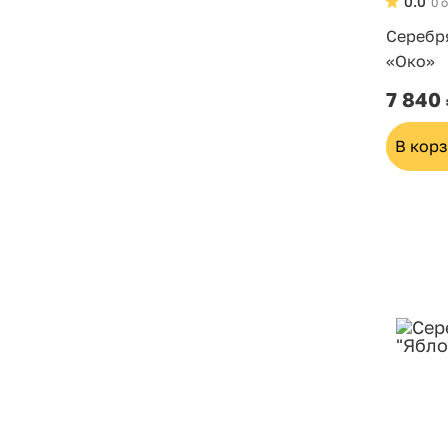
0.0
0 
Серебр
«Око»
7 840
В кор