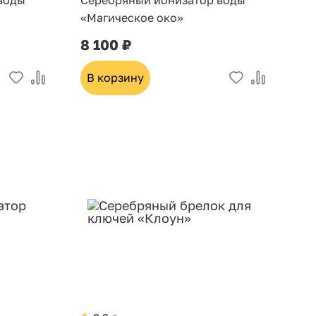
воды
Серебряный ионизатор воды
«Магическое око»
8 100 ₽
В корзину