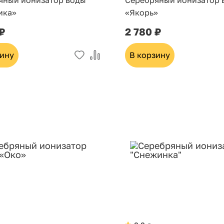
яный ионизатор воды
Серебряный ионизатор 
ика»
«Якорь»
 ₽
2 780 ₽
зину
В корзину