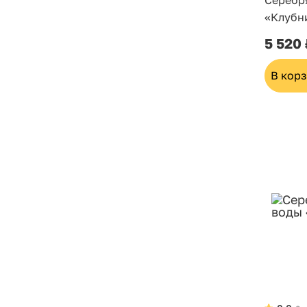
Серебр
«Клубн
5 520
В кор