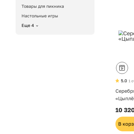
Товары для пикника
Настольные игры
Еще 4
5.0
1 
Серебр
«Цыплё
10 32
В кор