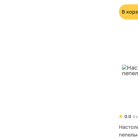
В кор
0.0
0 
Настол
пепель