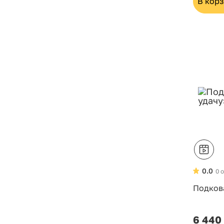
В кор
0.0
0 
Подкова
6 440