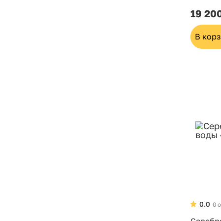
19 20
В кор
0.0
0 