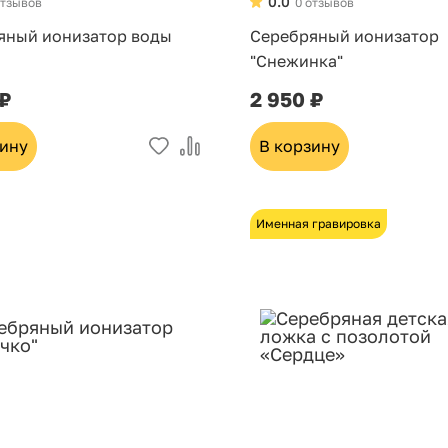
0.0
отзывов
0 отзывов
яный ионизатор воды
Серебряный ионизатор
"Снежинка"
 ₽
2 950 ₽
зину
В корзину
Именная гравировка