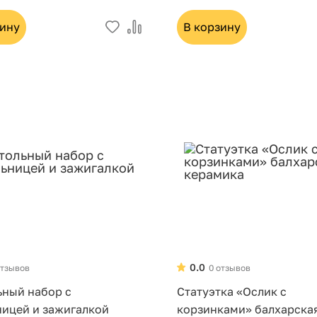
зину
В корзину
0.0
отзывов
0 отзывов
ьный набор с
Статуэтка «Ослик с
ницей и зажигалкой
корзинками» балхарска