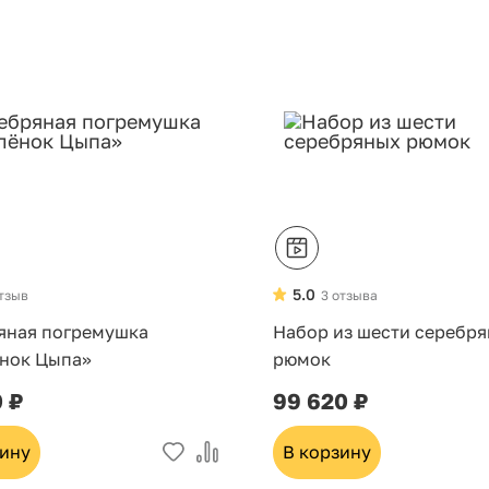
Хит
5.0
отзыв
3 отзыва
яная погремушка
Набор из шести серебр
нок Цыпа»
рюмок
0 ₽
99 620 ₽
зину
В корзину