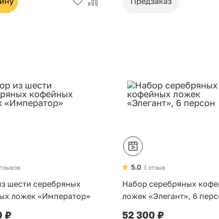
зину
Предзаказ
5.0
отзывов
1 отзыв
из шести серебряных
Набор серебряных коф
ых ложек «Император»
ложек «Элегант», 6 пер
0 ₽
52 300 ₽