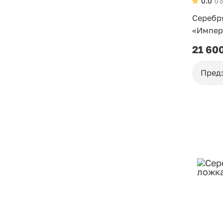
0.0
0 
Серебр
«Импер
21 60
Пред