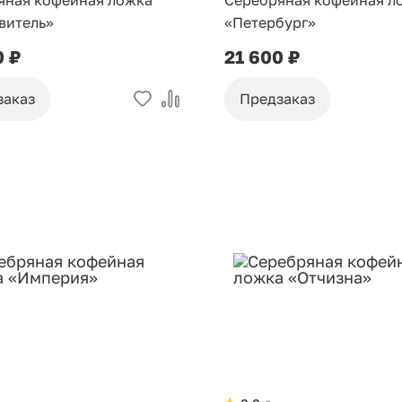
яная кофейная ложка
Серебряная кофейная л
витель»
«Петербург»
0 ₽
21 600 ₽
заказ
Предзаказ