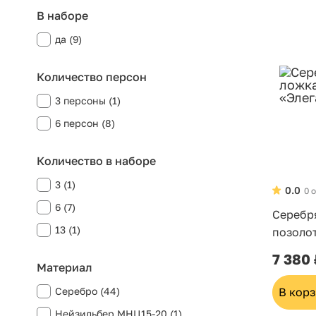
В наборе
да (9)
Количество персон
3 персоны (1)
6 персон (8)
Количество в наборе
3 (1)
0.0
0 
6 (7)
Серебр
13 (1)
позоло
7 380
Материал
Серебро (44)
В кор
Нейзильбер МНЦ15-20 (1)