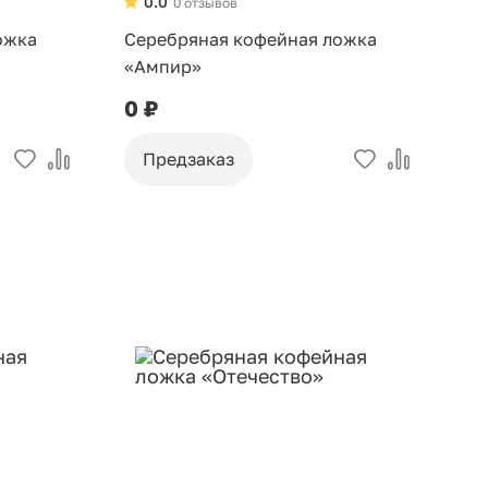
0.0
0 отзывов
ожка
Серебряная кофейная ложка
«Ампир»
0 ₽
Предзаказ