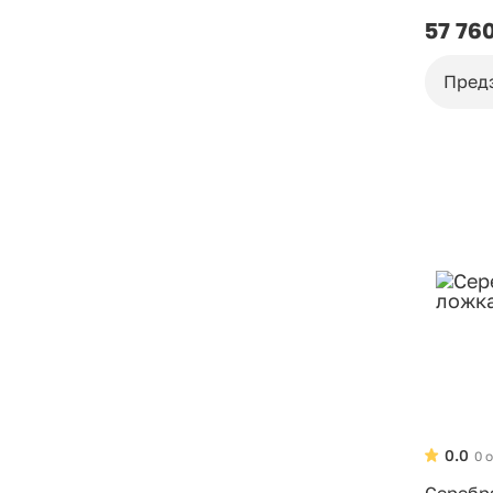
57 76
Пред
0.0
0 