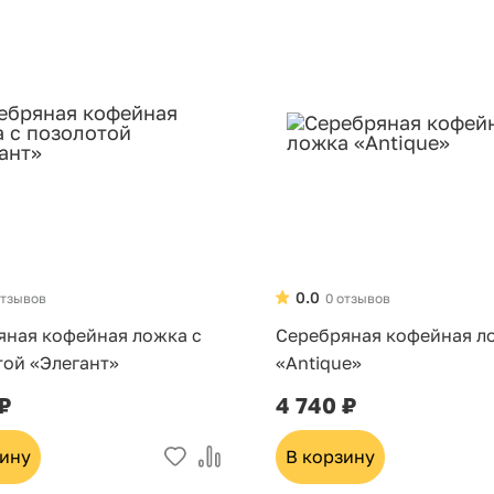
0.0
отзывов
0 отзывов
яная кофейная ложка с
Серебряная кофейная л
той «Элегант»
«Antique»
 ₽
4 740 ₽
зину
В корзину