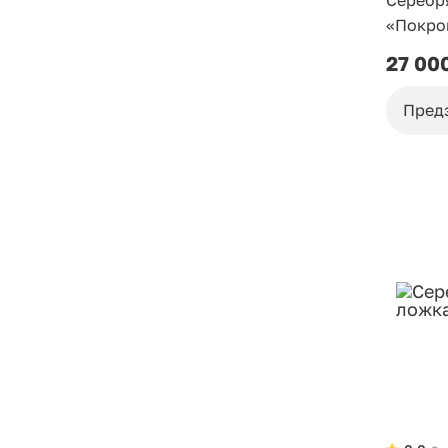
Серебр
«Покро
27 00
Пред