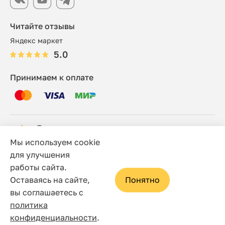
Читайте отзывы
Яндекс маркет
5.0
Принимаем к оплате
Мы используем cookie
© 2006 - 2026 Этно-шоп, Интернет-магазин
для улучшения
работы сайта.
Политика конфиденциальности
Оставаясь на сайте,
Понятно
Сайт носит исключительно информационный характер, и
вы соглашаетесь с
ни при каких условиях не является публичной офертой,
политика
определяемой положениями статьи 437(2) Гражданского
конфиденциальности
.
кодекса Российской Федерации