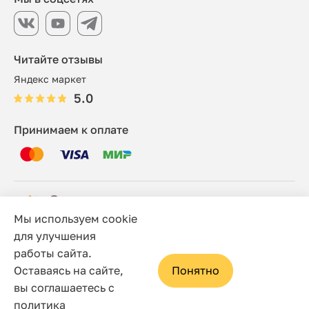
Читайте отзывы
Яндекс маркет
5.0
Принимаем к оплате
Мы используем cookie
© 2006 - 2026 Этно-шоп, Интернет-магазин
для улучшения
работы сайта.
Политика конфиденциальности
Оставаясь на сайте,
Понятно
Сайт носит исключительно информационный характер, и
вы соглашаетесь с
ни при каких условиях не является публичной офертой,
политика
определяемой положениями статьи 437(2) Гражданского