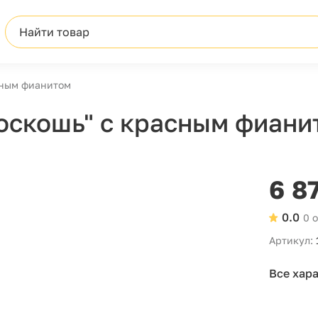
Найти товар
сным фианитом
оскошь" с красным фиани
6 8
0.0
0 
Артикул:
Все хар