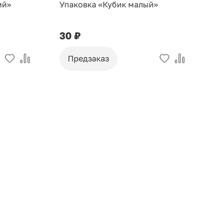
ий»
Упаковка «Кубик малый»
У
30 ₽
9
Предзаказ