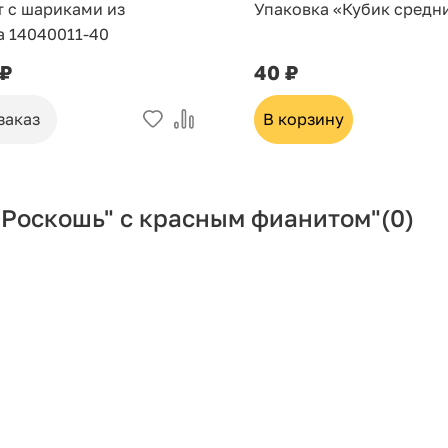
т с шариками из
Упаковка «Кубик средн
а 14040011-40
 ₽
40 ₽
заказ
В корзину
"Роскошь" с красным фианитом"
(0)