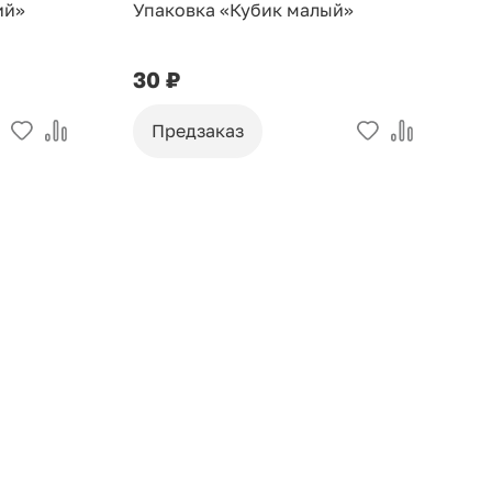
ий»
Упаковка «Кубик малый»
У
30 ₽
9
Предзаказ