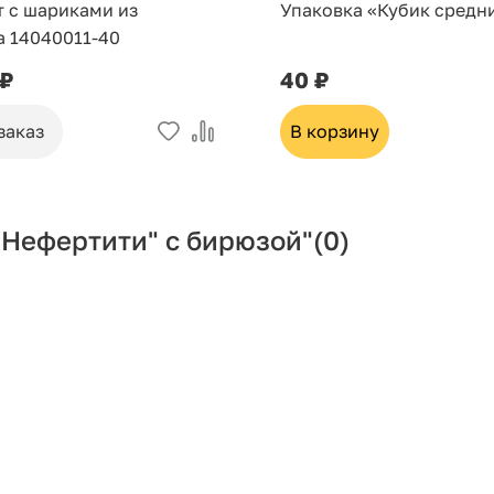
т с шариками из
Упаковка «Кубик средн
а 14040011-40
 ₽
40 ₽
заказ
В корзину
"Нефертити" с бирюзой"
(0)