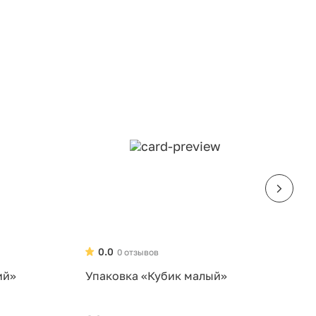
0.0
0 отзывов
ий»
Упаковка «Кубик малый»
У