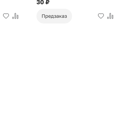
30 ₽
9
Предзаказ