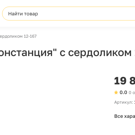
Найти товар
ердоликом 12-167
онстанция" с сердоликом 
19 
0.0
0 
Артикул:
Все хар