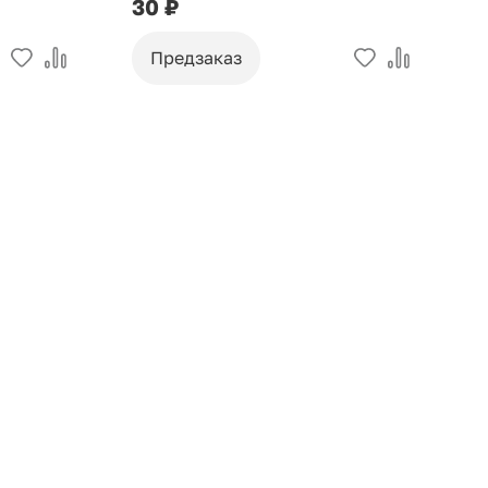
30 ₽
9
Предзаказ