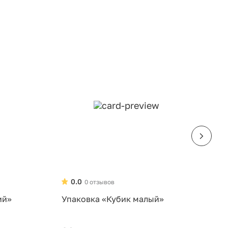
0.0
0 отзывов
ий»
Упаковка «Кубик малый»
У