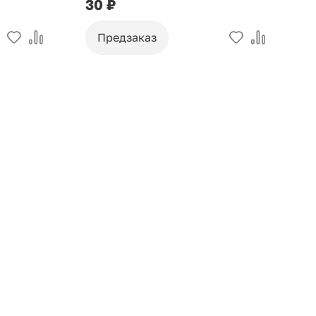
30 ₽
9
Предзаказ