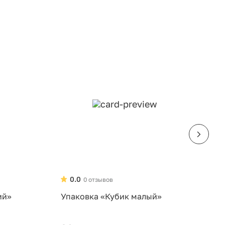
0.0
0 отзывов
ий»
Упаковка «Кубик малый»
У