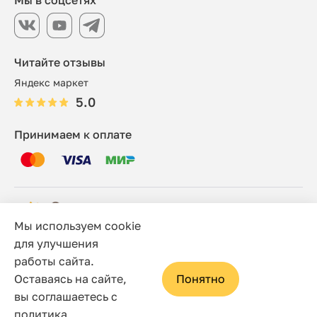
Мы в соцсетях
Читайте отзывы
Яндекс маркет
5.0
Принимаем к оплате
Мы используем cookie
© 2006 - 2026 Этно-шоп, Интернет-магазин
для улучшения
работы сайта.
Политика конфиденциальности
Оставаясь на сайте,
Понятно
Сайт носит исключительно информационный характер, и
вы соглашаетесь с
ни при каких условиях не является публичной офертой,
политика