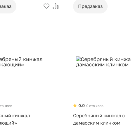
заказ
Предзаказ
0.0
отзывов
0 отзывов
яный кинжал
Серебряный кинжал с
ающий»
дамасским клинком