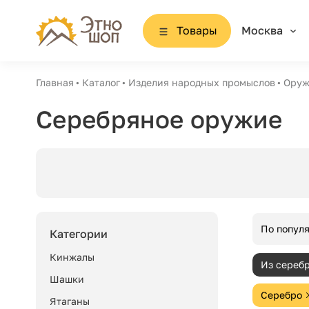
Товары
Москва
Главная
Каталог
Изделия народных промыслов
Оруж
Серебряное оружие
По попул
Категории
Кинжалы
Из сереб
Шашки
Серебро
Ятаганы