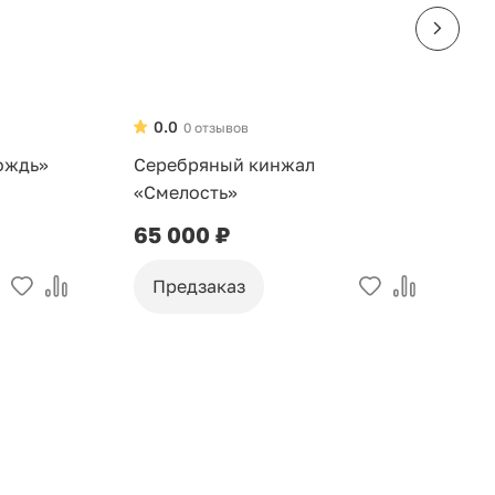
0.0
0 отзывов
ождь»
Серебряный кинжал
С
«Смелость»
«
65 000 ₽
1
Предзаказ