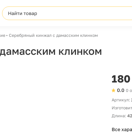
Найти товар
ие
Серебряный кинжал с дамасским клинком
 дамасским клинком
180
0.0
0 
Артикул:
Изготовит
Длина:
42
Все хар