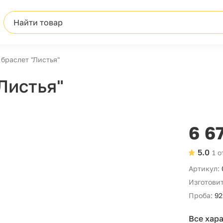
Найти товар
браслет "Листья"
Листья"
6 6
5.0
1 
Артикул:
Изготовит
Проба:
92
Все хар