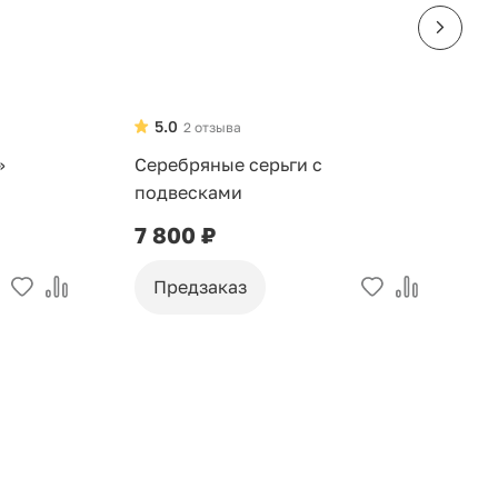
5.0
2 отзыва
»
Серебряные серьги с
С
подвесками
н
7 800 ₽
2
Предзаказ