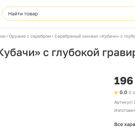
Найти товар
ие
Оружие с серебром
Серебряный кинжал «Кубачи» с глуб
убачи» с глубокой грави
196
0.0
0 
Артикул:
Изготовит
Все хар