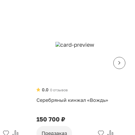
0.0
0 отзывов
Серебряный кинжал «Вождь»
С
«
150 700 ₽
6
Предзаказ