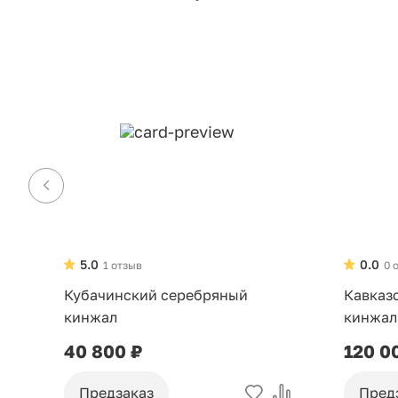
5.0
0.0
1 отзыв
0 
Кубачинский серебряный
Кавказ
кинжал
кинжал
40 800 ₽
120 0
Предзаказ
Пред