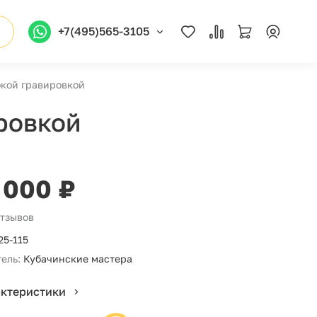
+7(495)565-3105
окой гравировкой
ровкой
 000 ₽
отзывов
25-115
ель:
Кубачинские мастера
актеристики