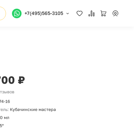
+7(495)565-3105
700 ₽
отзывов
74-16
ель:
Кубачинские мастера
0 мл
5°