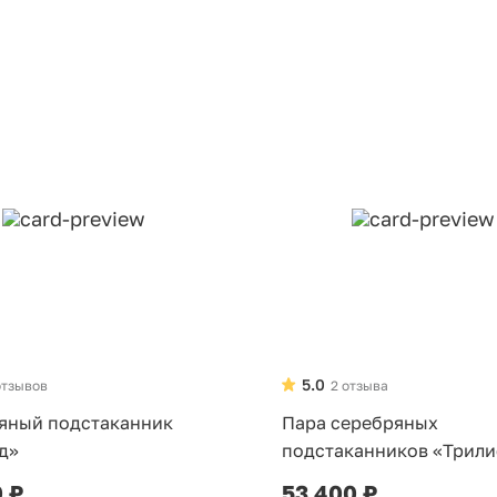
5.0
отзывов
2 отзыва
яный подстаканник
Пара серебряных
д»
подстаканников «Трили
0 ₽
53 400 ₽