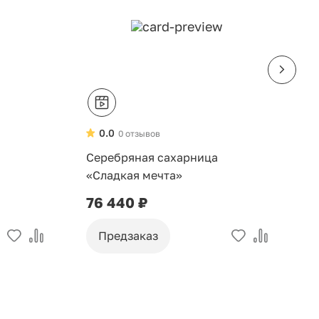
0.0
0 отзывов
Серебряная сахарница
С
«Сладкая мечта»
«
76 440 ₽
2
Предзаказ