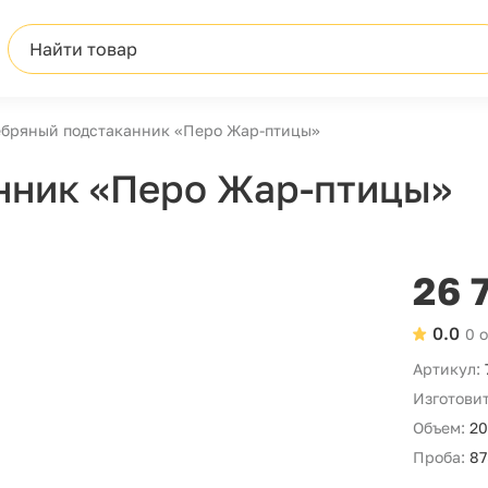
Найти товар
бряный подстаканник «Перо Жар-птицы»
нник «Перо Жар-птицы»
26 
0.0
0 
Артикул:
Изготовит
Объем:
20
Проба:
87