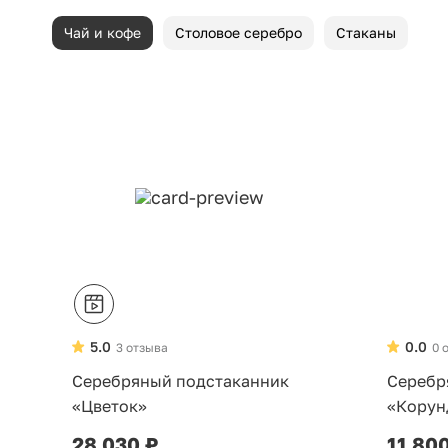
Чай и кофе
Столовое серебро
Стаканы
5.0
0.0
3 отзыва
0 
Серебряный подстаканник
Серебр
«Цветок»
«Корун
28 030 ₽
11 80