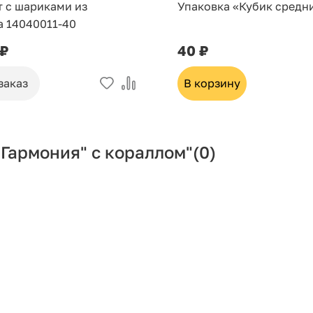
т с шариками из
Упаковка «Кубик средн
а 14040011-40
 ₽
40 ₽
заказ
В корзину
Гармония" с кораллом"
(0)