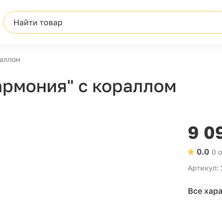
Найти товар
раллом
армония" с кораллом
9 0
0.0
0 
Артикул:
Все хар