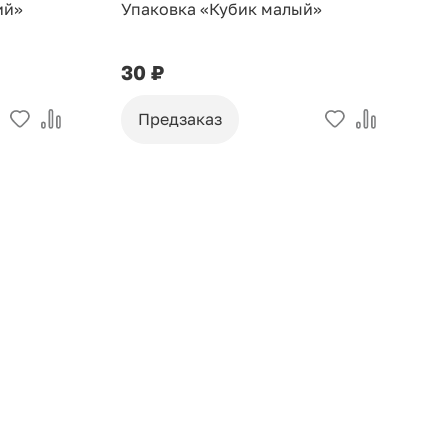
ий»
Упаковка «Кубик малый»
У
30 ₽
9
Предзаказ