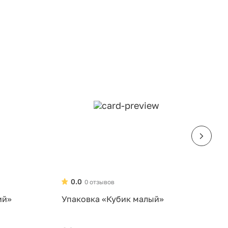
0.0
0 отзывов
ий»
Упаковка «Кубик малый»
У