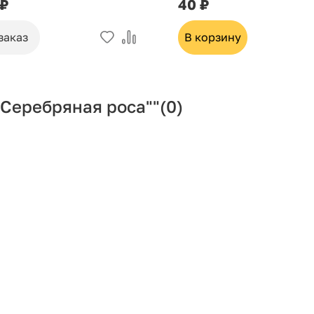
 ₽
40 ₽
заказ
В корзину
"Серебряная роса""
(0)