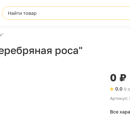
Найти товар
а"
еребряная роса"
0 ₽
0.0
0 
Артикул:
Все хар