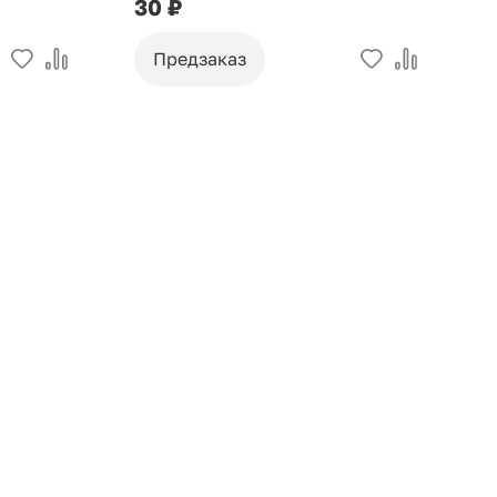
30 ₽
9
Предзаказ