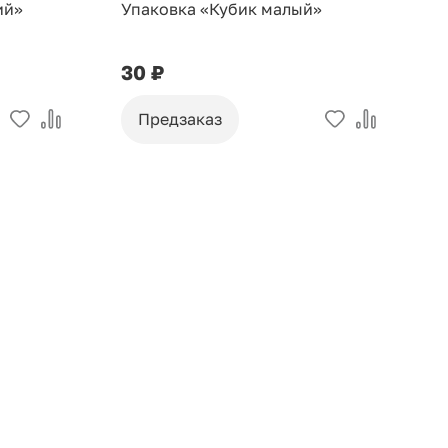
ий»
Упаковка «Кубик малый»
У
30 ₽
9
Предзаказ