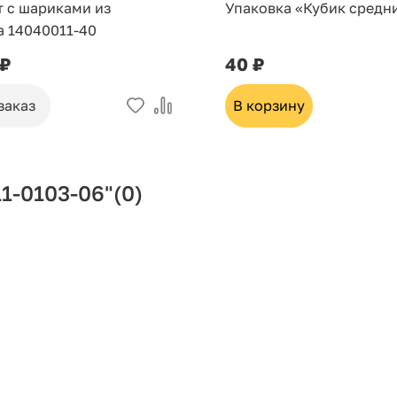
т с шариками из
Упаковка «Кубик средн
а 14040011-40
 ₽
40 ₽
заказ
В корзину
1-0103-06"
(0)