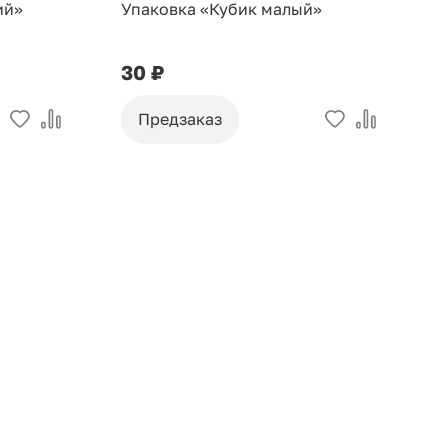
ий»
Упаковка «Кубик малый»
У
30 ₽
9
Предзаказ