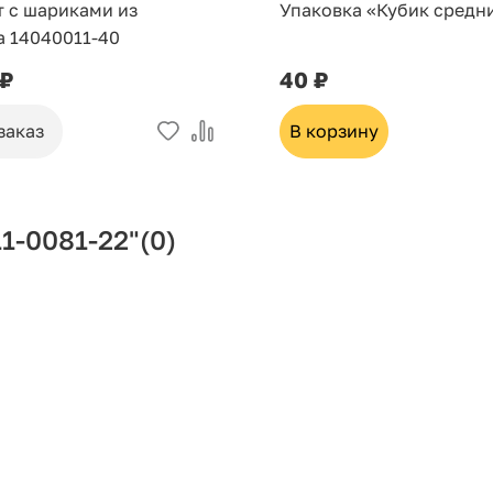
т с шариками из
Упаковка «Кубик средн
а 14040011-40
 ₽
40 ₽
заказ
В корзину
1-0081-22"
(0)