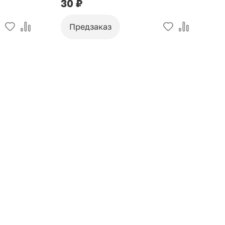
30 ₽
9
Предзаказ