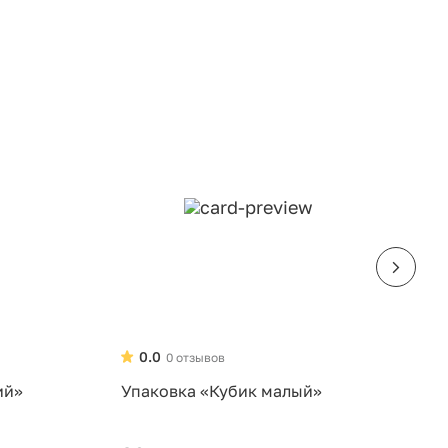
0.0
0 отзывов
ий»
Упаковка «Кубик малый»
У