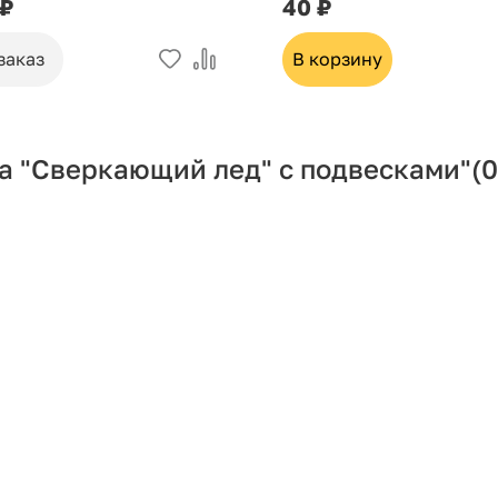
 ₽
40 ₽
заказ
В корзину
а "Сверкающий лед" с подвесками"
(0