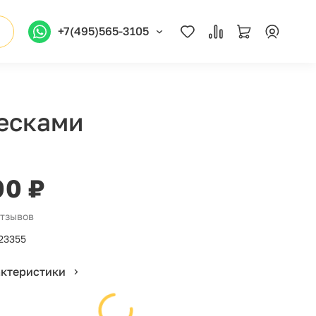
+7(495)565-3105
весками
00 ₽
отзывов
23355
актеристики