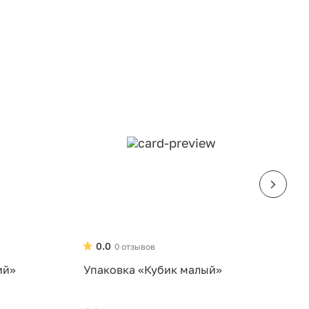
0.0
0 отзывов
ий»
Упаковка «Кубик малый»
У