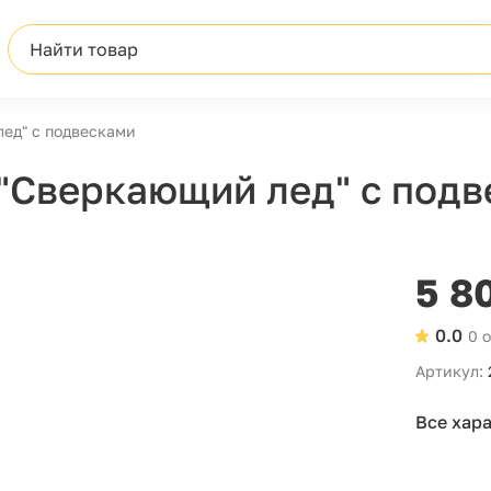
Найти товар
ед" с подвесками
"Сверкающий лед" с под
5 8
0.0
0 
Артикул:
Все хар