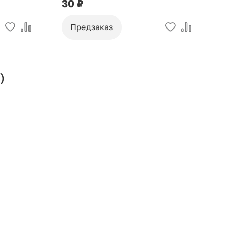
30 ₽
9
Предзаказ
)