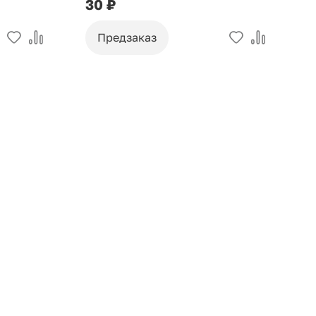
30 ₽
9
Предзаказ