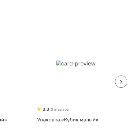
0.0
0 отзывов
ий»
Упаковка «Кубик малый»
У