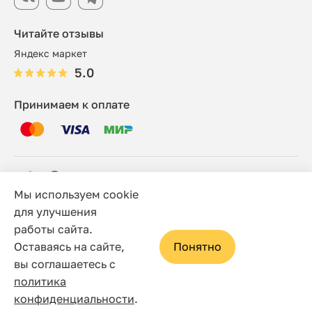
Читайте отзывы
Яндекс маркет
5.0
Принимаем к оплате
Мы используем cookie
© 2006 - 2026 Этно-шоп, Интернет-магазин
для улучшения
работы сайта.
Политика конфиденциальности
Оставаясь на сайте,
Понятно
Сайт носит исключительно информационный характер, и
вы соглашаетесь с
ни при каких условиях не является публичной офертой,
политика
определяемой положениями статьи 437(2) Гражданского
конфиденциальности
.
кодекса Российской Федерации