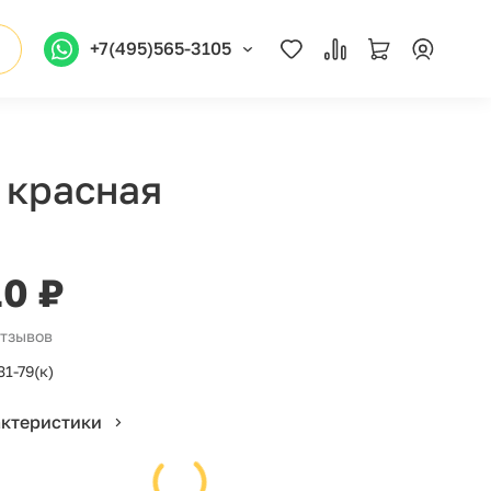
+7(495)565-3105
 красная
10 ₽
отзывов
31-79(к)
актеристики