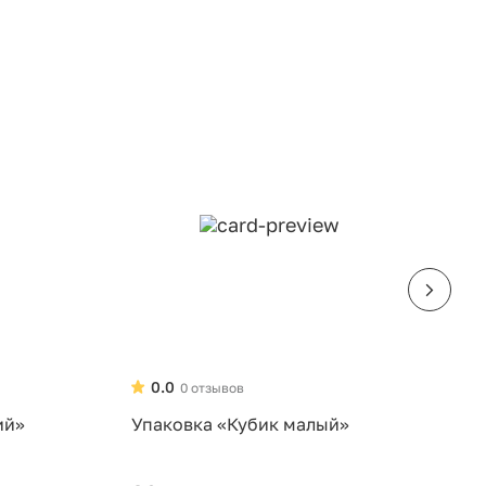
0.0
0 отзывов
ий»
Упаковка «Кубик малый»
У