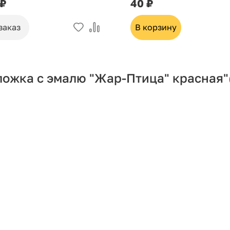
 ₽
40 ₽
заказ
В корзину
ложка с эмалю "Жар-Птица" красная"