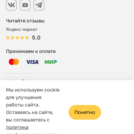
Читайте отзывы
Яндекс маркет
5.0
Принимаем к оплате
Мы используем cookie
© 2006 - 2026 Этно-шоп, Интернет-магазин
для улучшения
работы сайта.
Политика конфиденциальности
Оставаясь на сайте,
Понятно
Сайт носит исключительно информационный характер, и
вы соглашаетесь с
ни при каких условиях не является публичной офертой,
политика
определяемой положениями статьи 437(2) Гражданского