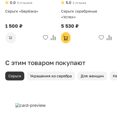
0.0
5.0
0 отзывов
2 отзыва
Серьги «Берёзка»
Серьги серебряные
«Успех»
1 500 ₽
5 530 ₽
С этим товаром покупают
Серьги
Украшения из серебра
Для женщин
Н