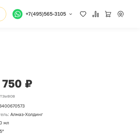
+7(495)565-3105
 750 ₽
отзывов
3400670573
ель:
Алмаз-Холдинг
0 мл
5°