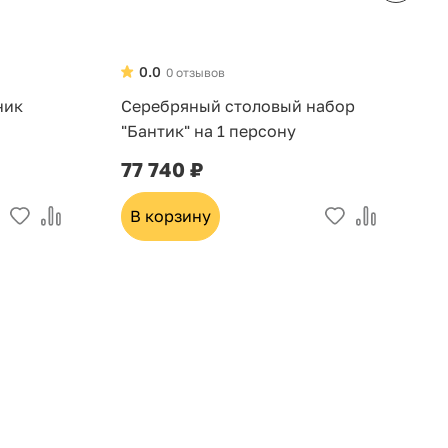
0.0
0 отзывов
ник
Серебряный столовый набор
Н
"Бантик" на 1 персону
д
6
77 740 ₽
3
В корзину