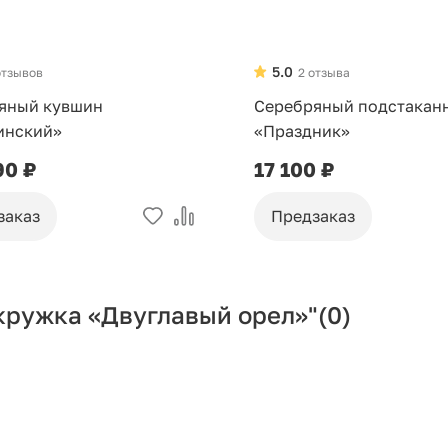
5.0
отзывов
2 отзыва
яный кувшин
Серебряный подстакан
инский»
«Праздник»
90 ₽
17 100 ₽
заказ
Предзаказ
кружка «Двуглавый орел»"
(0)