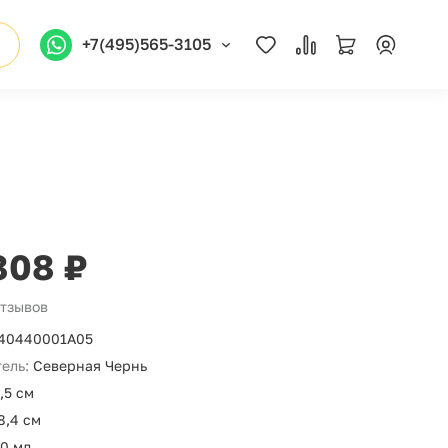
+7(495)565-3105
808 ₽
отзывов
40440001А05
ель:
Северная Чернь
,5 см
8,4 см
0 мл