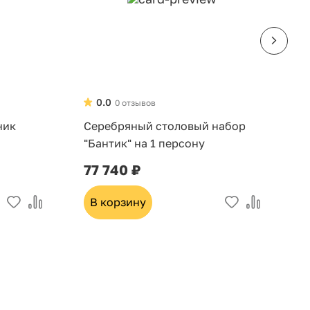
0.0
0 отзывов
ник
Серебряный столовый набор
Н
"Бантик" на 1 персону
д
6
77 740 ₽
3
В корзину