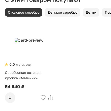
Столовое серебро
Детское серебро
Детям
Под
0.0
0 отзывов
Серебряная детская
кружка «Мальчик»
54 540 ₽