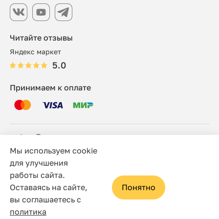
Читайте отзывы
Яндекс маркет
5.0
Принимаем к оплате
Мы используем cookie
© 2006 - 2026 Этно-шоп, Интернет-магазин
для улучшения
работы сайта.
Политика конфиденциальности
Оставаясь на сайте,
Понятно
Сайт носит исключительно информационный характер, и
вы соглашаетесь с
ни при каких условиях не является публичной офертой,
политика
определяемой положениями статьи 437(2) Гражданского