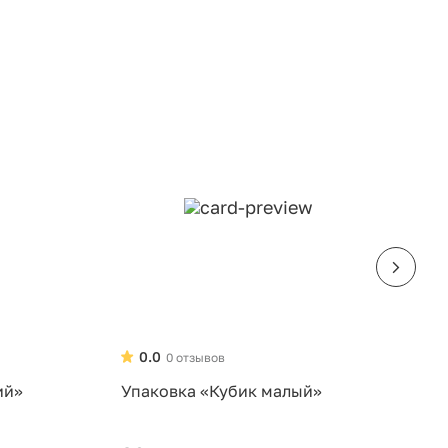
0.0
0 отзывов
ий»
Упаковка «Кубик малый»
У