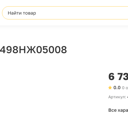
Найти товар
" 498НЖ05008
6 7
0.0
0 
Артикул:
Все хар