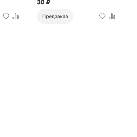
30 ₽
9
Предзаказ