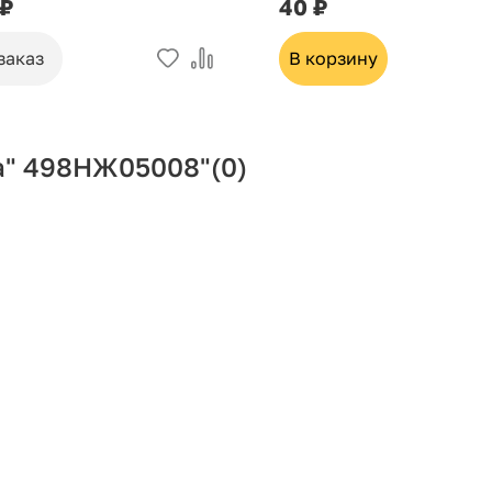
 ₽
40 ₽
заказ
В корзину
да" 498НЖ05008"
(0)