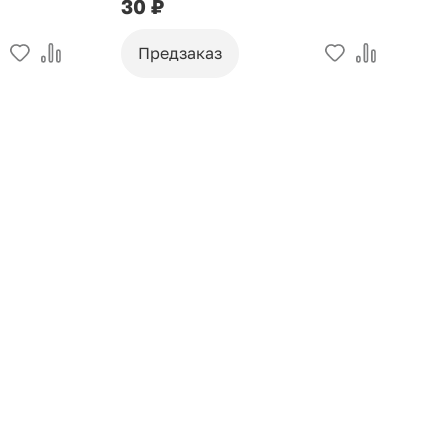
30 ₽
9
Предзаказ