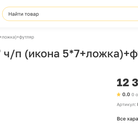
Найти товар
7+ложка)+футляр
 ч/п (икона 5*7+ложка)+
12 
0.0
0 
Артикул:
Все хар