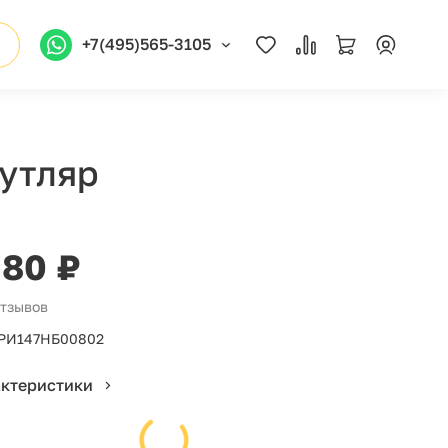
+7(495)565-3105
футляр
380 ₽
отзывов
РИ147НБ00802
актеристики