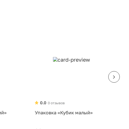
0.0
0 отзывов
ий»
Упаковка «Кубик малый»
У