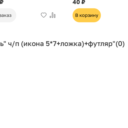
 ₽
40 ₽
заказ
В корзину
" ч/п (икона 5*7+ложка)+футляр"
(0)