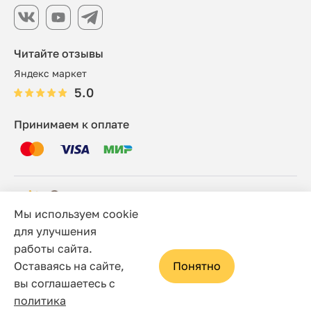
Читайте отзывы
Яндекс маркет
5.0
Принимаем к оплате
Мы используем cookie
© 2006 - 2026 Этно-шоп, Интернет-магазин
для улучшения
работы сайта.
Политика конфиденциальности
Оставаясь на сайте,
Понятно
Сайт носит исключительно информационный характер, и
вы соглашаетесь с
ни при каких условиях не является публичной офертой,
политика
определяемой положениями статьи 437(2) Гражданского