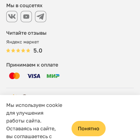
Мы в соцсетях
Читайте отзывы
Яндекс маркет
5.0
Принимаем к оплате
Мы используем cookie
© 2006 - 2026 Этно-шоп, Интернет-магазин
для улучшения
работы сайта.
Политика конфиденциальности
Оставаясь на сайте,
Понятно
Сайт носит исключительно информационный характер, и
вы соглашаетесь с
ни при каких условиях не является публичной офертой,