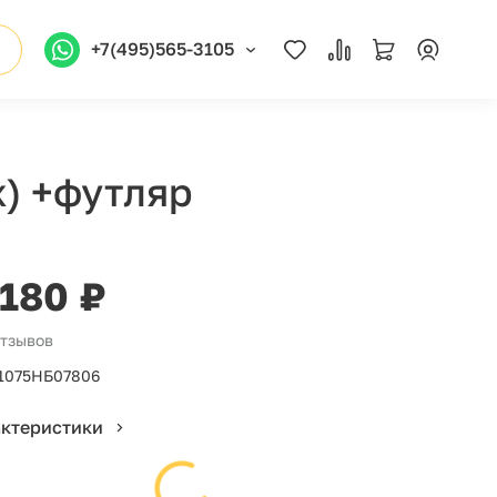
+7(495)565-3105
ж) +футляр
 180 ₽
отзывов
1075НБ07806
актеристики