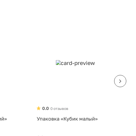
0.0
0 отзывов
ий»
Упаковка «Кубик малый»
У