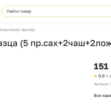
Найти товар
+2чаш+2лож) +футляр
азца (5 пр.сах+2чаш+2ло
151
0.0
0 
Артикул:
Все хар