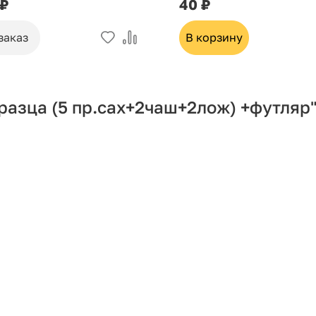
 ₽
40 ₽
заказ
В корзину
бразца (5 пр.сах+2чаш+2лож) +футляр