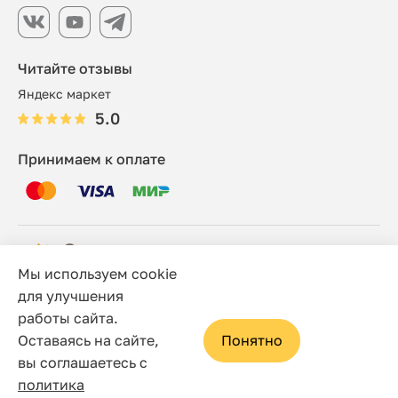
Читайте отзывы
Яндекс маркет
5.0
Принимаем к оплате
Мы используем cookie
© 2006 - 2026 Этно-шоп, Интернет-магазин
для улучшения
работы сайта.
Политика конфиденциальности
Оставаясь на сайте,
Понятно
Сайт носит исключительно информационный характер, и
вы соглашаетесь с
ни при каких условиях не является публичной офертой,
политика
определяемой положениями статьи 437(2) Гражданского